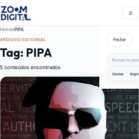
Pular para o conteúdo
☰
Abri
Home
›
PIPA
Fechar
ARQUIVO EDITORIAL
Tag:
PIPA
Buscar por:
5 conteúdos encontrados
Home
Impr