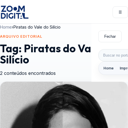
Pular para o conteúdo
☰
Abri
Home
›
Piratas do Vale do Silício
Fechar
ARQUIVO EDITORIAL
Tag:
Piratas do Vale do
Buscar por:
Silício
Home
Impr
2 conteúdos encontrados