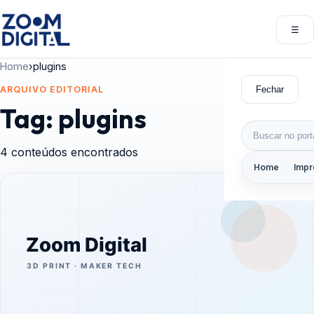
Pular para o conteúdo
☰
Abri
Home
›
plugins
Fechar
ARQUIVO EDITORIAL
Tag:
plugins
Buscar por:
4 conteúdos encontrados
Home
Impr