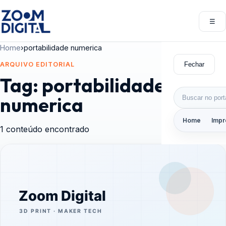
Pular para o conteúdo
☰
Abri
Home
›
portabilidade numerica
Fechar
ARQUIVO EDITORIAL
Tag:
portabilidade
Buscar por:
numerica
Home
Impr
1 conteúdo encontrado