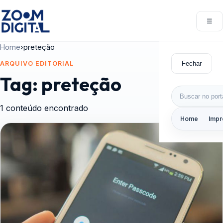
Pular para o conteúdo
☰
Abri
Home
›
preteção
Fechar
ARQUIVO EDITORIAL
Tag:
preteção
Buscar por:
1 conteúdo encontrado
Home
Impr