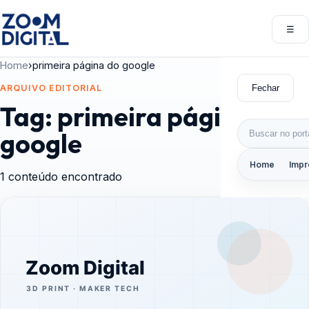
Pular para o conteúdo
☰
Abri
Home
›
primeira página do google
Fechar
ARQUIVO EDITORIAL
Tag:
primeira página do
Buscar por:
google
Home
Impr
1 conteúdo encontrado