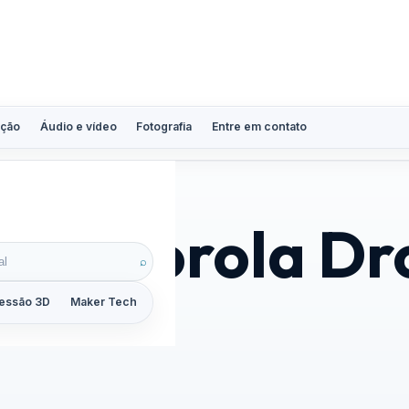
ção
Áudio e vídeo
Fotografia
Entre em contato
 Motorola Dr
⌕
essão 3D
Maker Tech
Tutoriais
Reviews
Guias
ZoomCalc