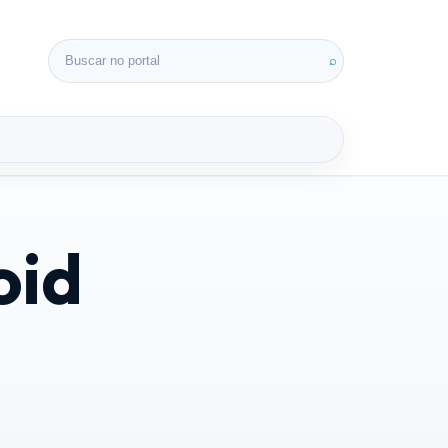
Buscar por:
⌕
oid
3D