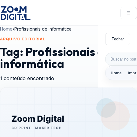
Pular para o conteúdo
☰
Abri
Home
›
Profissionais de informática
Fechar
ARQUIVO EDITORIAL
Tag:
Profissionais de
Buscar por:
informática
Home
Impr
1 conteúdo encontrado