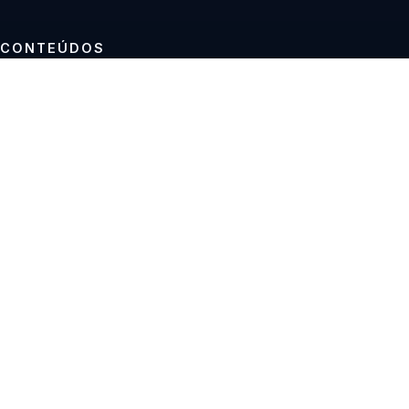
CONTEÚDOS
Tutoriais
Reviews
Projetos
Guias de compra
INSTITUCIONAL
Sobre
Contato
Política editorial
Privacidade