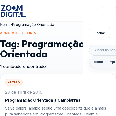
Pular para o conteúdo
☰
Abri
Home
›
Programação Orientada
Fechar
ARQUIVO EDITORIAL
Tag:
Programação
Buscar por:
Orientada
Home
Impr
1 conteúdo encontrado
ARTIGO
29 de abril de 2010
Programação Orientada a Gambiarras.
Salve galera, abaixo segue uma descoberta que é a mais
pura sabedoria em Programação Orientada. Leiam e