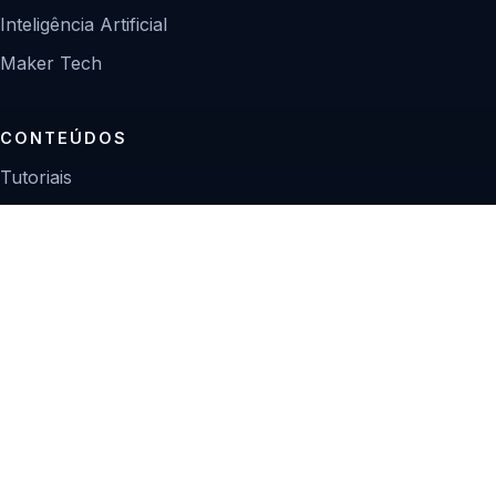
Inteligência Artificial
Maker Tech
CONTEÚDOS
Tutoriais
Reviews
Projetos
Guias de compra
INSTITUCIONAL
Sobre
Contato
Política editorial