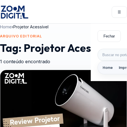
Pular para o conteúdo
☰
Abri
Home
›
Projetor Acessível
Fechar
ARQUIVO EDITORIAL
Tag:
Projetor Acessível
Buscar por:
1 conteúdo encontrado
Home
Impr