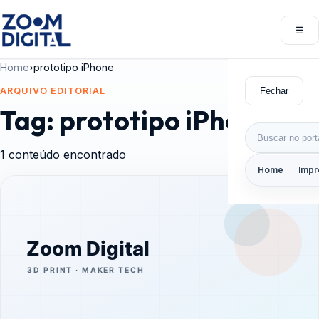
Pular para o conteúdo
☰
Abri
Home
›
prototipo iPhone
Fechar
ARQUIVO EDITORIAL
Tag:
prototipo iPhone
Buscar por:
1 conteúdo encontrado
Home
Impr