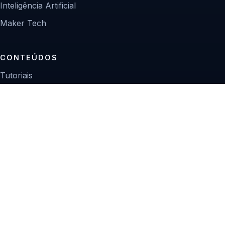
Inteligência Artificial
Maker Tech
CONTEÚDOS
Tutoriais
Reviews
Projetos
Guias de compra
INSTITUCIONAL
Sobre
Contato
Política editorial