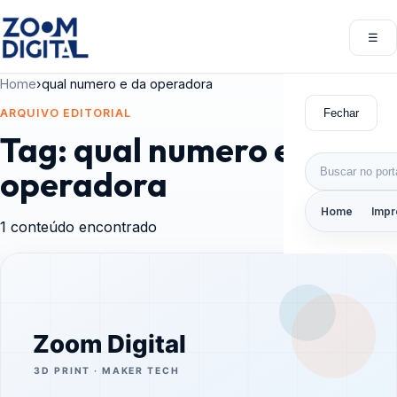
Pular para o conteúdo
☰
Abri
Home
›
qual numero e da operadora
Fechar
ARQUIVO EDITORIAL
Tag:
qual numero e da
Buscar por:
operadora
Home
Impr
1 conteúdo encontrado