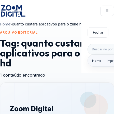
Pular para o conteúdo
☰
Abri
Home
›
quanto custará aplicativos para o zune hd
Fechar
ARQUIVO EDITORIAL
Tag:
quanto custará
Buscar por:
aplicativos para o zune
hd
Home
Impr
1 conteúdo encontrado