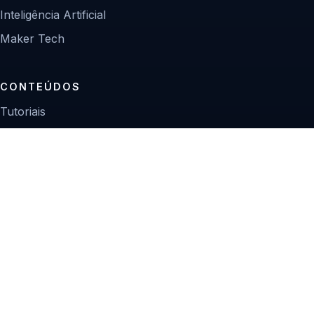
Inteligência Artificial
Maker Tech
CONTEÚDOS
Tutoriais
Reviews
Projetos
Guias de compra
INSTITUCIONAL
Sobre
Contato
Política editorial