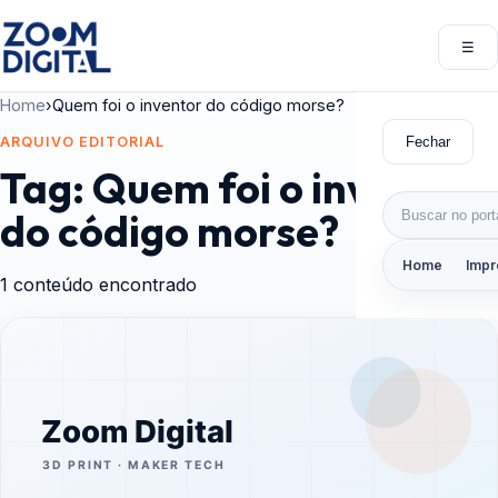
Pular para o conteúdo
☰
Abri
Home
›
Quem foi o inventor do código morse?
Fechar
ARQUIVO EDITORIAL
Tag:
Quem foi o inventor
Buscar por:
do código morse?
Home
Impr
1 conteúdo encontrado