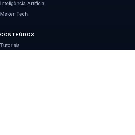
Inteligência Artificial
Maker Tech
CONTEÚDOS
Tutoriais
Reviews
Projetos
Guias de compra
INSTITUCIONAL
Sobre
Contato
Política editorial