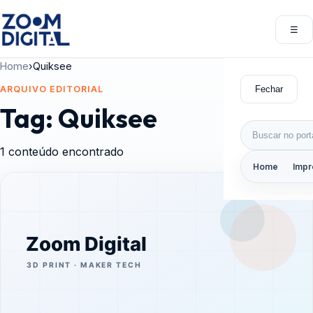
Pular para o conteúdo
☰
Abri
Home
›
Quiksee
Fechar
ARQUIVO EDITORIAL
Tag:
Quiksee
Buscar por:
1 conteúdo encontrado
Home
Impr