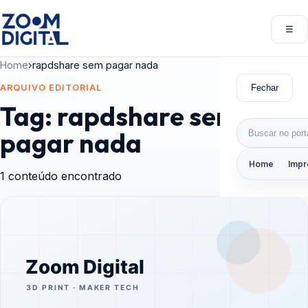
Pular para o conteúdo
☰
Abri
Home
›
rapdshare sem pagar nada
Fechar
ARQUIVO EDITORIAL
Tag:
rapdshare sem
Buscar por:
pagar nada
Home
Impr
1 conteúdo encontrado