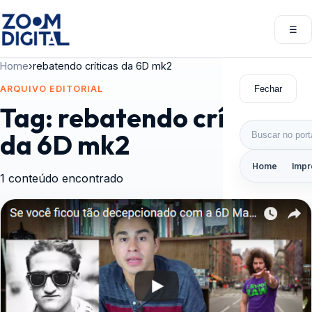
Pular para o conteúdo
☰
Abri
Home
›
rebatendo críticas da 6D mk2
Fechar
ARQUIVO EDITORIAL
Tag:
rebatendo críticas
Buscar por:
da 6D mk2
Home
Impr
1 conteúdo encontrado