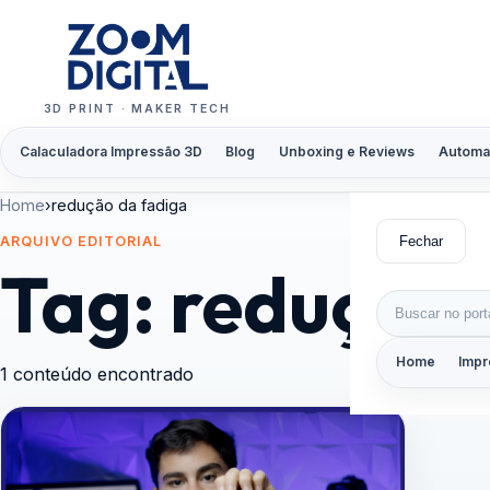
Pular para o conteúdo
3D PRINT · MAKER TECH
Calaculadora Impressão 3D
Blog
Unboxing e Reviews
Automa
Home
›
redução da fadiga
Fechar
ARQUIVO EDITORIAL
Tag:
redução 
Buscar por:
Home
Impr
1 conteúdo encontrado