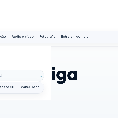
ção
Áudio e vídeo
Fotografia
Entre em contato
da fadiga
⌕
essão 3D
Maker Tech
Tutoriais
Reviews
Guias
ZoomCalc