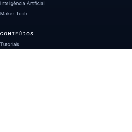
Inteligência Artificial
Maker Tech
CONTEÚDOS
Tutoriais
Reviews
Projetos
Guias de compra
INSTITUCIONAL
Sobre
Contato
Política editorial