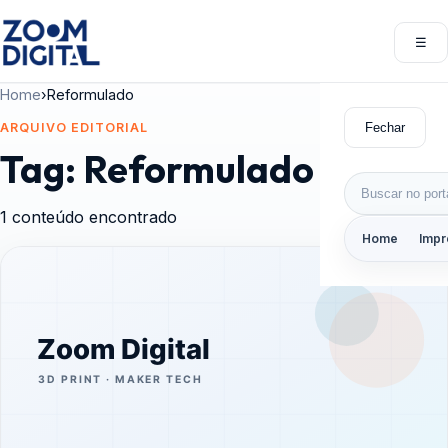
Pular para o conteúdo
☰
Abri
Home
›
Reformulado
Fechar
ARQUIVO EDITORIAL
Tag:
Reformulado
Buscar por:
1 conteúdo encontrado
Home
Impr