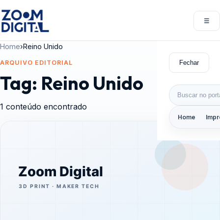
Pular para o conteúdo
☰
Abri
Home
›
Reino Unido
Fechar
ARQUIVO EDITORIAL
Tag:
Reino Unido
Buscar por:
1 conteúdo encontrado
Home
Impr