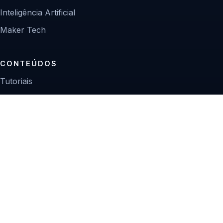
Inteligência Artificial
Maker Tech
CONTEÚDOS
Tutoriais
Reviews
Projetos
Guias de compra
INSTITUCIONAL
Sobre
Contato
Política editorial