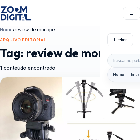
Pular para o conteúdo
☰
Abri
Home
›
review de monope
Fechar
ARQUIVO EDITORIAL
Tag:
review de monope
Buscar por:
1 conteúdo encontrado
Home
Impr