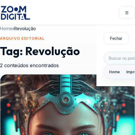
Pular para o conteúdo
☰
Abri
Home
›
Revolução
Fechar
ARQUIVO EDITORIAL
Tag:
Revolução
Buscar por:
2 conteúdos encontrados
Home
Impr