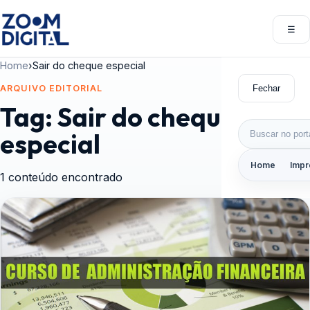
Pular para o conteúdo
☰
Abri
Home
›
Sair do cheque especial
Fechar
ARQUIVO EDITORIAL
Tag:
Sair do cheque
Buscar por:
especial
Home
Impr
1 conteúdo encontrado