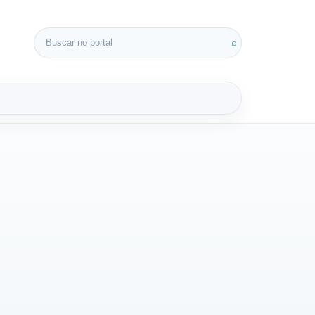
Buscar por:
⌕
3D