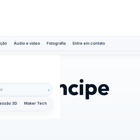
ção
Áudio e vídeo
Fotografia
Entre em contato
 e Príncipe
⌕
essão 3D
Maker Tech
Tutoriais
Reviews
Guias
ZoomCalc