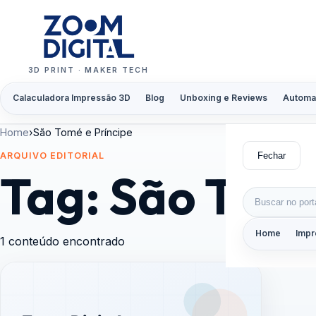
Pular para o conteúdo
3D PRINT · MAKER TECH
Calaculadora Impressão 3D
Blog
Unboxing e Reviews
Automa
Home
›
São Tomé e Príncipe
Fechar
ARQUIVO EDITORIAL
Tag:
São Tomé
Buscar por:
Home
Impr
1 conteúdo encontrado