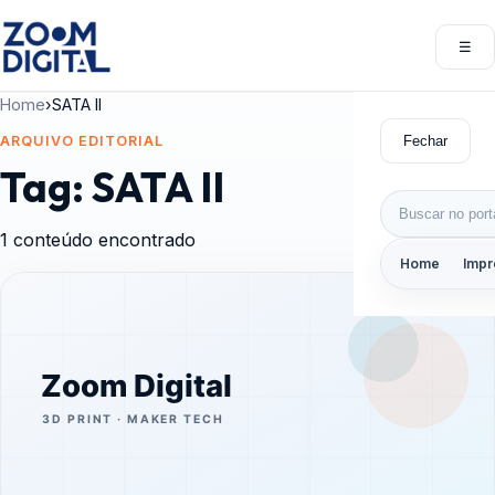
Pular para o conteúdo
☰
Abri
Home
›
SATA II
Fechar
ARQUIVO EDITORIAL
Tag:
SATA II
Buscar por:
1 conteúdo encontrado
Home
Impr