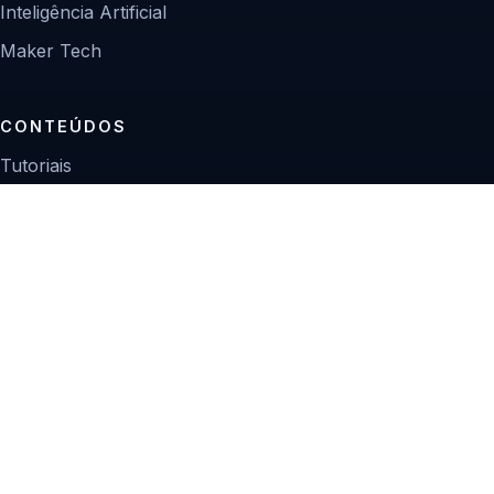
Inteligência Artificial
Maker Tech
CONTEÚDOS
Tutoriais
Reviews
Projetos
Guias de compra
INSTITUCIONAL
Sobre
Contato
Política editorial