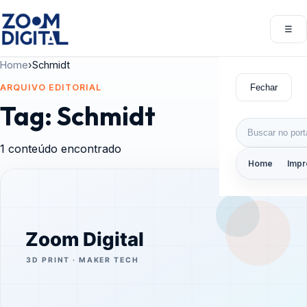
Pular para o conteúdo
☰
Abri
Home
›
Schmidt
Fechar
ARQUIVO EDITORIAL
Tag:
Schmidt
Buscar por:
1 conteúdo encontrado
Home
Impr