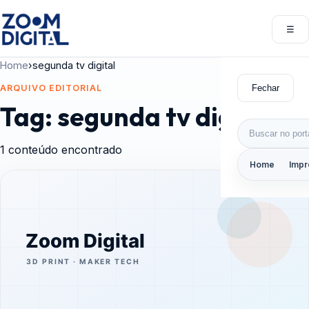
Pular para o conteúdo
☰
Abri
Home
›
segunda tv digital
Fechar
ARQUIVO EDITORIAL
Tag:
segunda tv digital
Buscar por:
1 conteúdo encontrado
Home
Impr