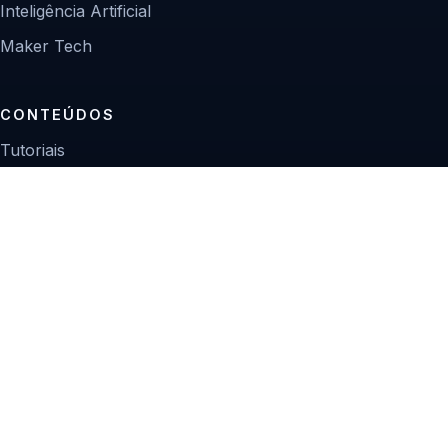
Inteligência Artificial
Maker Tech
CONTEÚDOS
Tutoriais
Reviews
Projetos
Guias de compra
INSTITUCIONAL
Sobre
Contato
Política editorial