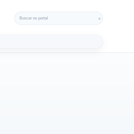
Buscar por:
⌕
3D