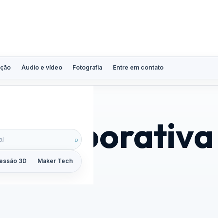
ção
Áudio e vídeo
Fotografia
Entre em contato
a corporativa
⌕
essão 3D
Maker Tech
Tutoriais
Reviews
Guias
ZoomCalc