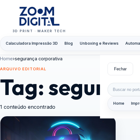
Pular para o conteúdo
3D PRINT · MAKER TECH
Calaculadora Impressão 3D
Blog
Unboxing e Reviews
Automa
Home
›
segurança corporativa
Fechar
ARQUIVO EDITORIAL
Tag:
seguranç
Buscar por:
Home
Impr
1 conteúdo encontrado