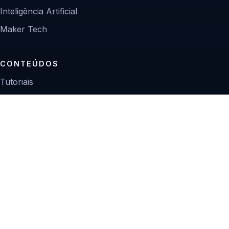
Inteligência Artificial
Maker Tech
CONTEÚDOS
Tutoriais
Reviews
Projetos
Guias de compra
INSTITUCIONAL
Sobre
Contato
Política editorial