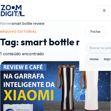
Pular para o conteúdo
☰
Abri
Home
›
smart bottle review
Fechar
ARQUIVO EDITORIAL
Tag:
smart bottle review
Buscar por:
1 conteúdo encontrado
Home
Impr