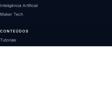
Inteligência Artificial
Maker Tech
CONTEÚDOS
Tutoriais
Reviews
Projetos
Guias de compra
INSTITUCIONAL
Sobre
Contato
Política editorial