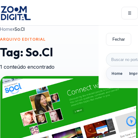
Pular para o conteúdo
☰
Abri
Home
›
So.Cl
Fechar
ARQUIVO EDITORIAL
Tag:
So.Cl
Buscar por:
1 conteúdo encontrado
Home
Impr