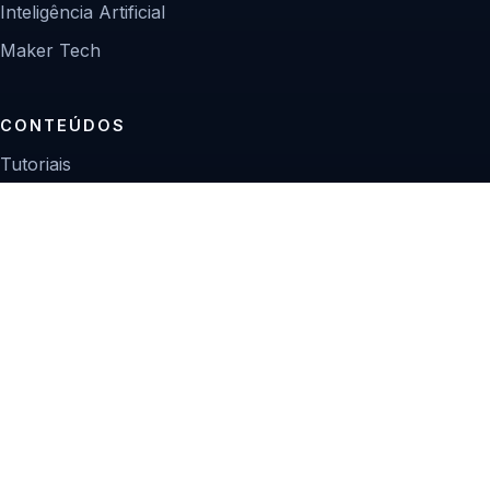
Inteligência Artificial
Maker Tech
CONTEÚDOS
Tutoriais
Reviews
Projetos
Guias de compra
INSTITUCIONAL
Sobre
Contato
Política editorial