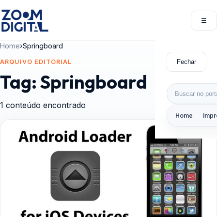
Pular para o conteúdo
☰
Abri
Home
›
Springboard
Fechar
ARQUIVO EDITORIAL
Tag:
Springboard
Buscar por:
1 conteúdo encontrado
Home
Impr