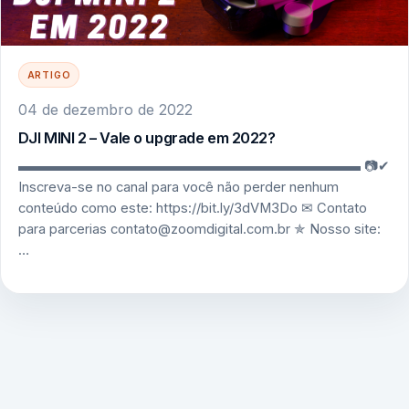
ARTIGO
04 de dezembro de 2022
DJI MINI 2 – Vale o upgrade em 2022?
▬▬▬▬▬▬▬▬▬▬▬▬▬▬▬▬▬▬▬▬▬▬▬▬▬ 📷✔
Inscreva-se no canal para você não perder nenhum
conteúdo como este: https://bit.ly/3dVM3Do ✉ Contato
para parcerias contato@zoomdigital.com.br ✯ Nosso site:
…