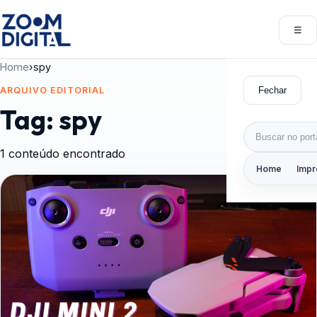
Pular para o conteúdo
☰
Abri
Home
›
spy
Fechar
ARQUIVO EDITORIAL
Tag:
spy
Buscar por:
1 conteúdo encontrado
Home
Impr