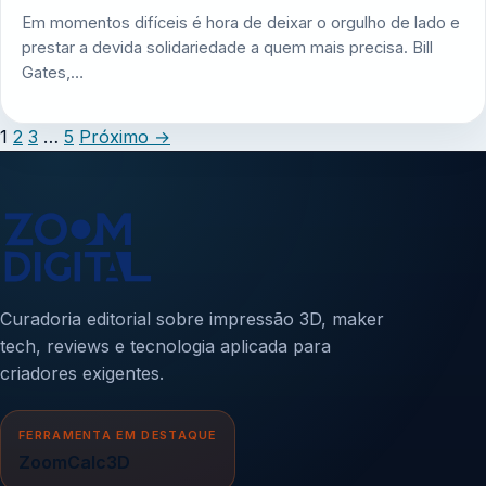
Em momentos difíceis é hora de deixar o orgulho de lado e
prestar a devida solidariedade a quem mais precisa. Bill
Gates,…
1
2
3
…
5
Próximo
→
Curadoria editorial sobre impressão 3D, maker
tech, reviews e tecnologia aplicada para
criadores exigentes.
FERRAMENTA EM DESTAQUE
ZoomCalc3D