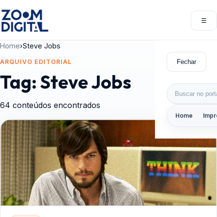
Pular para o conteúdo
☰
Abri
Home
›
Steve Jobs
Fechar
ARQUIVO EDITORIAL
Tag:
Steve Jobs
Buscar por:
64 conteúdos encontrados
Home
Impr