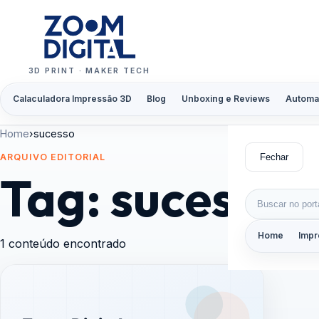
Pular para o conteúdo
3D PRINT · MAKER TECH
Calaculadora Impressão 3D
Blog
Unboxing e Reviews
Automa
Home
›
sucesso
Fechar
ARQUIVO EDITORIAL
Tag:
sucesso
Buscar por:
Home
Impr
1 conteúdo encontrado