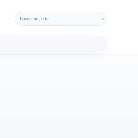
Buscar por:
⌕
3D