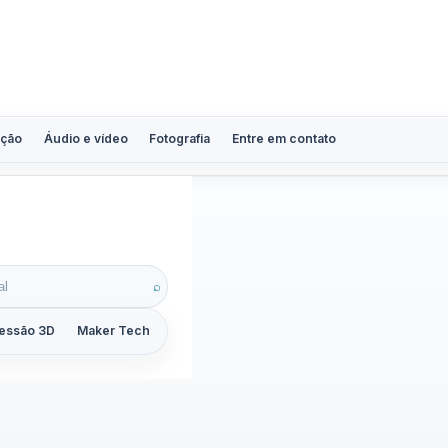
ção
Áudio e vídeo
Fotografia
Entre em contato
⌕
essão 3D
Maker Tech
Tutoriais
Reviews
Guias
ZoomCalc