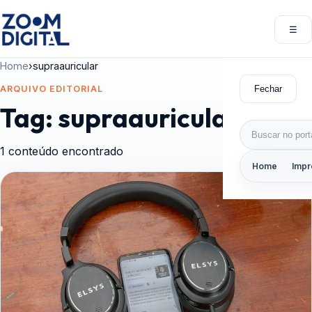
Pular para o conteúdo
☰
Abri
Home
›
supraauricular
Fechar
ARQUIVO EDITORIAL
Tag:
supraauricular
Buscar por:
1 conteúdo encontrado
Home
Impr