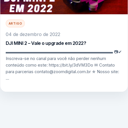
ARTIGO
04 de dezembro de 2022
DJI MINI 2 – Vale o upgrade em 2022?
▬▬▬▬▬▬▬▬▬▬▬▬▬▬▬▬▬▬▬▬▬▬▬▬▬ 📷✔
Inscreva-se no canal para você não perder nenhum
conteúdo como este: https://bit.ly/3dVM3Do ✉ Contato
para parcerias contato@zoomdigital.com.br ✯ Nosso site:
…