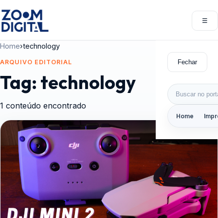
Pular para o conteúdo
☰
Abri
Home
›
technology
Fechar
ARQUIVO EDITORIAL
Tag:
technology
Buscar por:
1 conteúdo encontrado
Home
Impr