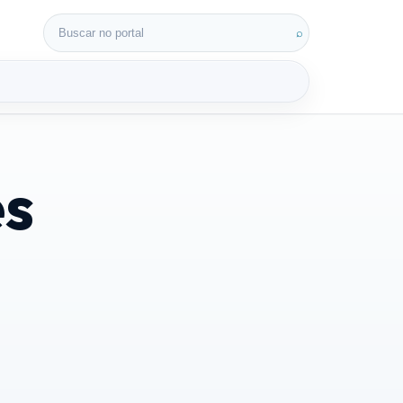
Buscar por:
⌕
es
3D