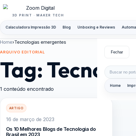
Pular para o conteúdo
3D PRINT · MAKER TECH
Calaculadora Impressão 3D
Blog
Unboxing e Reviews
Automa
Home
›
Tecnologias emergentes
Fechar
ARQUIVO EDITORIAL
Tag:
Tecnolog
Buscar por:
Home
Impr
1 conteúdo encontrado
ARTIGO
16 de março de 2023
Os 10 Melhores Blogs de Tecnologia do
Brasil em 2023