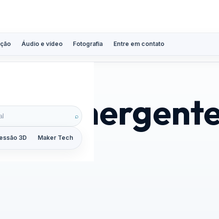
ção
Áudio e vídeo
Fotografia
Entre em contato
ias emergent
⌕
essão 3D
Maker Tech
Tutoriais
Reviews
Guias
ZoomCalc