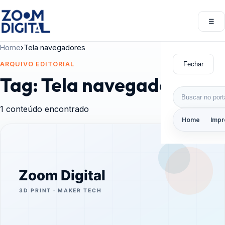
Pular para o conteúdo
☰
Abri
Home
›
Tela navegadores
Fechar
ARQUIVO EDITORIAL
Tag:
Tela navegadores
Buscar por:
1 conteúdo encontrado
Home
Impr