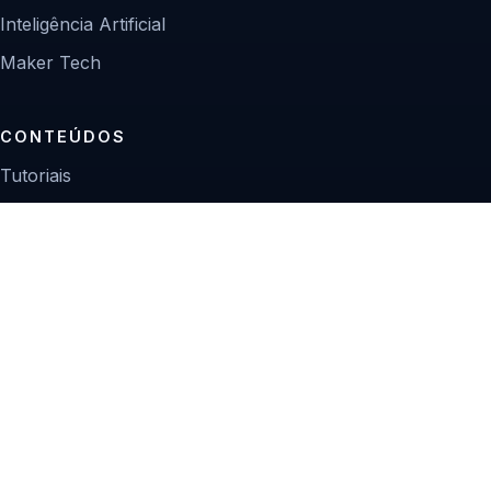
Inteligência Artificial
Maker Tech
CONTEÚDOS
Tutoriais
Reviews
Projetos
Guias de compra
INSTITUCIONAL
Sobre
Contato
Política editorial