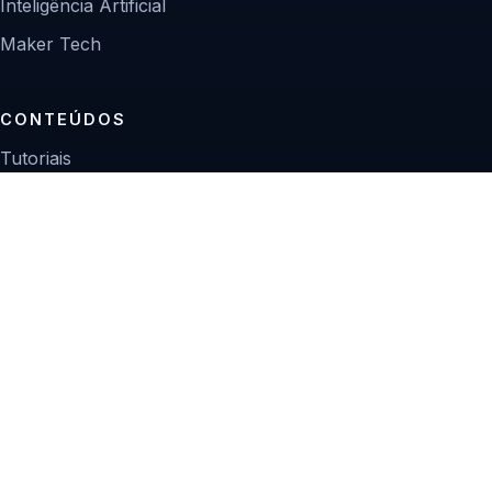
Inteligência Artificial
Maker Tech
CONTEÚDOS
Tutoriais
Reviews
Projetos
Guias de compra
INSTITUCIONAL
Sobre
Contato
Política editorial