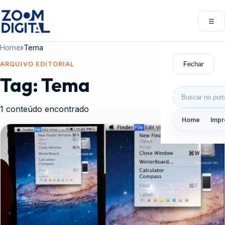
Pular para o conteúdo
☰
Abri
Home
›
Tema
Fechar
ARQUIVO EDITORIAL
Tag:
Tema
Buscar por:
1 conteúdo encontrado
Home
Impr