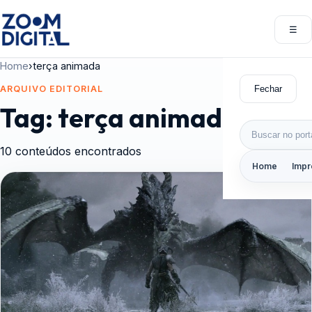
Pular para o conteúdo
☰
Abri
Home
›
terça animada
Fechar
ARQUIVO EDITORIAL
Tag:
terça animada
Buscar por:
10 conteúdos encontrados
Home
Impr