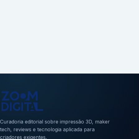
Curadoria editorial sobre impressão 3D, maker
tech, reviews e tecnologia aplicada para
criadores exigentes.