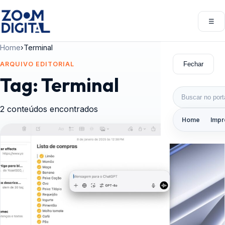
Pular para o conteúdo
☰
Abri
Home
›
Terminal
Fechar
ARQUIVO EDITORIAL
Tag:
Terminal
Buscar por:
2 conteúdos encontrados
Home
Impr