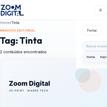
Pular para o conteúdo
☰
Abri
Home
›
Tinta
Fechar
ARQUIVO EDITORIAL
Tag:
Tinta
Buscar por:
2 conteúdos encontrados
Home
Impr