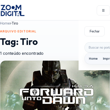
Pular para o conteúdo
☰
Abri
Home
›
Tiro
Fechar
ARQUIVO EDITORIAL
Tag:
Tiro
Buscar por:
1 conteúdo encontrado
Home
Impr