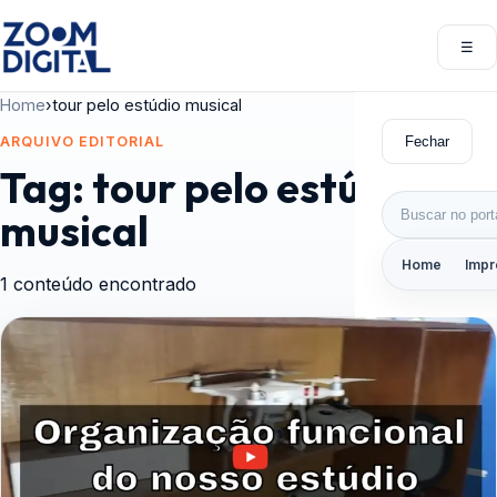
Pular para o conteúdo
☰
Abri
Home
›
tour pelo estúdio musical
Fechar
ARQUIVO EDITORIAL
Tag:
tour pelo estúdio
Buscar por:
musical
Home
Impr
1 conteúdo encontrado