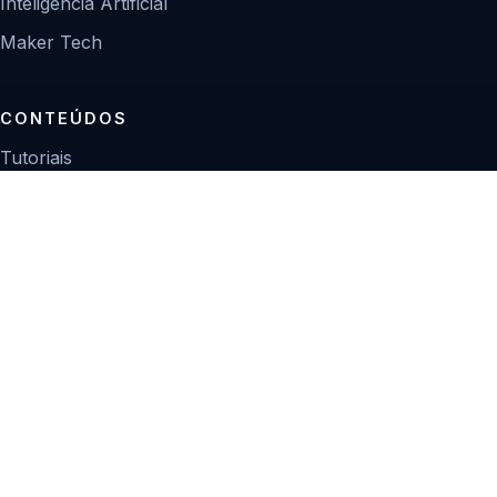
Inteligência Artificial
Maker Tech
CONTEÚDOS
Tutoriais
Reviews
Projetos
Guias de compra
INSTITUCIONAL
Sobre
Contato
Política editorial