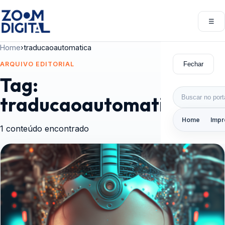
Pular para o conteúdo
☰
Abri
Home
›
traducaoautomatica
Fechar
ARQUIVO EDITORIAL
Tag:
Buscar por:
traducaoautomatica
Home
Impr
1 conteúdo encontrado