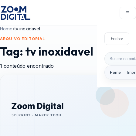
Pular para o conteúdo
☰
Abri
Home
›
tv inoxidavel
Fechar
ARQUIVO EDITORIAL
Tag:
tv inoxidavel
Buscar por:
1 conteúdo encontrado
Home
Impr