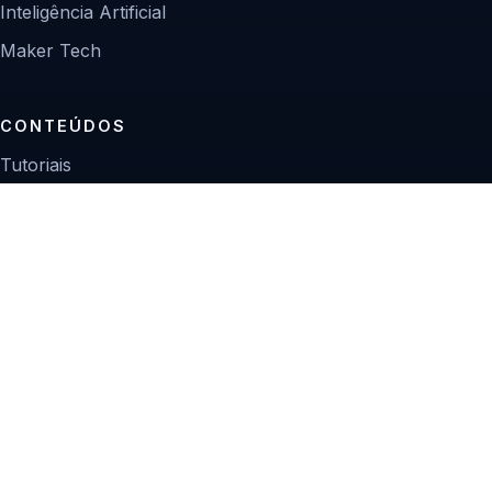
Inteligência Artificial
Maker Tech
CONTEÚDOS
Tutoriais
Reviews
Projetos
Guias de compra
INSTITUCIONAL
Sobre
Contato
Política editorial