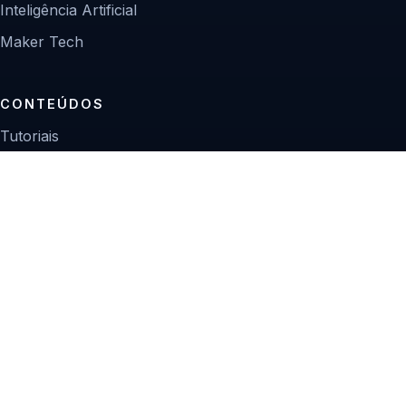
Inteligência Artificial
Maker Tech
CONTEÚDOS
Tutoriais
Reviews
Projetos
Guias de compra
INSTITUCIONAL
Sobre
Contato
Política editorial