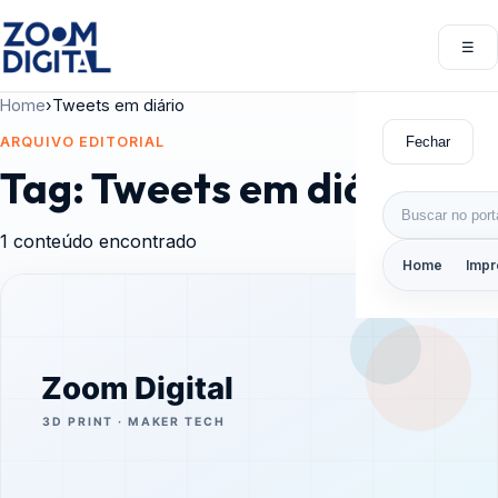
Pular para o conteúdo
☰
Abri
Home
›
Tweets em diário
Fechar
ARQUIVO EDITORIAL
Tag:
Tweets em diário
Buscar por:
1 conteúdo encontrado
Home
Impr