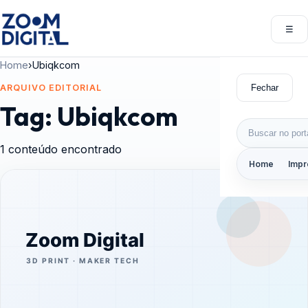
Pular para o conteúdo
☰
Abri
Home
›
Ubiqkcom
Fechar
ARQUIVO EDITORIAL
Tag:
Ubiqkcom
Buscar por:
1 conteúdo encontrado
Home
Impr