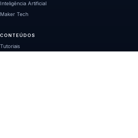
Inteligência Artificial
Maker Tech
CONTEÚDOS
Tutoriais
Reviews
Projetos
Guias de compra
INSTITUCIONAL
Sobre
Contato
Política editorial