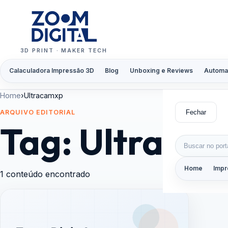
Pular para o conteúdo
3D PRINT · MAKER TECH
Calaculadora Impressão 3D
Blog
Unboxing e Reviews
Automa
Home
›
Ultracamxp
Fechar
ARQUIVO EDITORIAL
Tag:
Ultraca
Buscar por:
Home
Impr
1 conteúdo encontrado