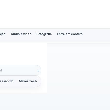
ção
Áudio e vídeo
Fotografia
Entre em contato
mxp
⌕
essão 3D
Maker Tech
Tutoriais
Reviews
Guias
ZoomCalc