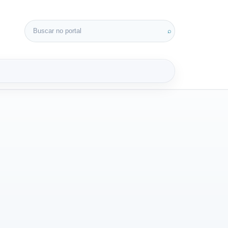
Buscar por:
⌕
3D